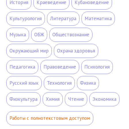
История
Краеведение
Кубановедение
Культурология
Литература
Математика
Музыка
ОБЖ
Обществознание
Окружающий мир
Охрана здоровья
Педагогика
Правоведение
Психология
Русский язык
Технология
Физика
Физкультура
Химия
Чтение
Экономика
Работы с полнотекстовым доступом