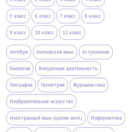
5 класс
6 класс
7 класс
8 класс
9 класс
10 класс
11 класс
Алгебра
Английский язык
Астрономия
Биология
Внеурочная деятельность
География
Геометрия
Журналистика
Изобразительное искусство
Иностранный язык (кроме англ.)
Информатика