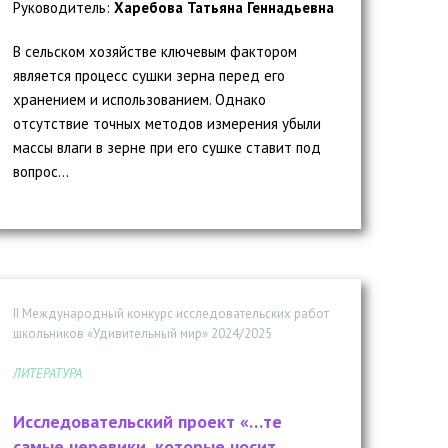
Руководитель:
Харебова Татьяна Геннадьевна
В сельском хозяйстве ключевым фактором
является процесс сушки зерна перед его
хранением и использованием. Однако
отсутствие точных методов измерения убыли
массы влаги в зерне при его сушке ставит под
вопрос...
II Международный конкурс исследовательских работ
школьников «Удивительный мир» 2024/2025
ЛИТЕРАТУРА
Исследовательский проект «…те
самые черевики, которые носит