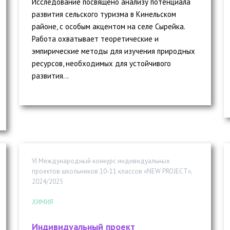
Исследование посвящено анализу потенциала
развития сельского туризма в Кинельском
районе, с особым акцентом на селе Сырейка.
Работа охватывает теоретические и
эмпирические методы для изучения природных
ресурсов, необходимых для устойчивого
развития...
VI Международный конкурс индивидуальных
проектов школьников 10-11 классов «NEW PROJECT»,
2024/2025
ХИМИЯ
Индивидуальный проект