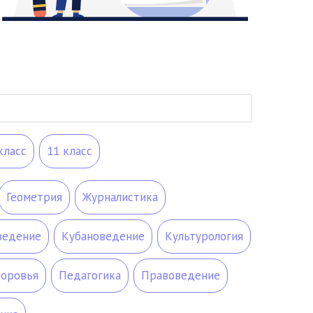
класс
11 класс
Геометрия
Журналистика
ведение
Кубановедение
Культурология
доровья
Педагогика
Правоведение