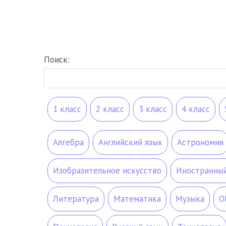
Поиск:
1 класс
2 класс
3 класс
4 класс
Алгебра
Английский язык
Астрономия
Изобразительное искусство
Иностранный 
Литература
Математика
Музыка
О