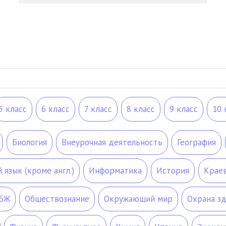
5 класс
6 класс
7 класс
8 класс
9 класс
10 
Биология
Внеурочная деятельность
География
язык (кроме англ.)
Информатика
История
Крае
БЖ
Обществознание
Окружающий мир
Охрана з