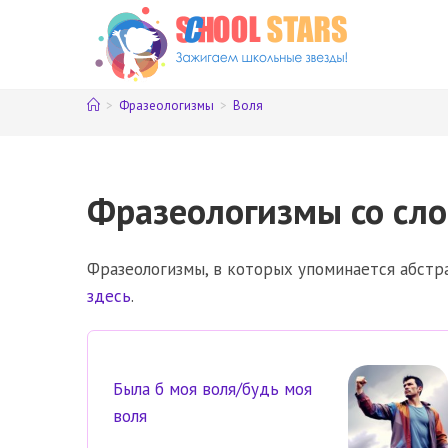
Перейти
к
содержимому
>
Фразеологизмы
>
Воля
Фразеологизмы со сло
Фразеологизмы, в которых упоминается абстра
здесь
.
Была б моя воля/будь моя
воля