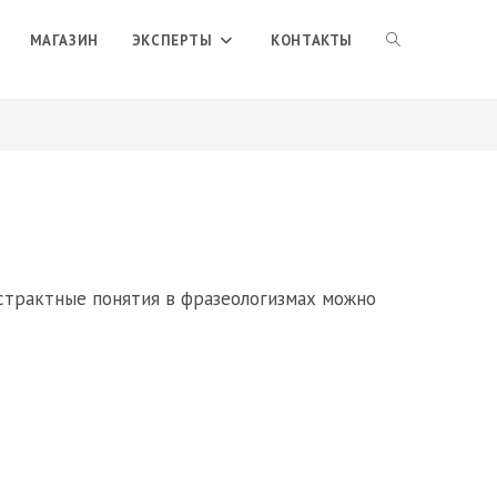
ПЕРЕКЛЮЧИТЬ
МАГАЗИН
ЭКСПЕРТЫ
КОНТАКТЫ
ПОИСК
ПО
ВЕБ-
бстрактные понятия в фразеологизмах можно
САЙТУ