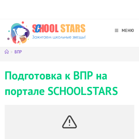
Перейти
к
содержимому
МЕНЮ
>
ВПР
Подготовка к ВПР на
портале SCHOOLSTARS