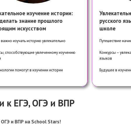
кательное изучение истории:
Увлекательн
сделать знание прошлого
русского яз
оящим искусством
школе
 важно изучать историю увлекательно
Путешествие начи
сы, способствующие увлеченному изучению
Конкурсы – увлека
и
языков
хнологии помогут в изучении истории
Будущее в изучени
 к ЕГЭ, ОГЭ и ВПР
ОГЭ и ВПР на School Stars!