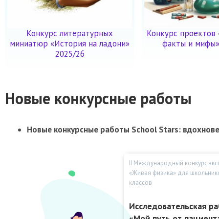
Конкурс литературных
Конкурс проектов
миниатюр «История на ладони»
факты и мифы»
2025/26
Новые конкурсные работы
Новые конкурсные работы School Stars: вдохнов
II Международный конкурс эк
«Живая физика» для школьник
классов
Исследовательская ра
«Мой путь от пациент