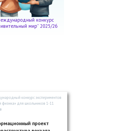
еждународный конкурс
дивительный мир” 2025/26
дународный конкурс экспериментов
 физика» для школьников 1-11
в
рмационный проект
раструктура вокзала