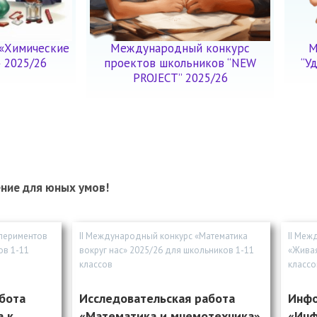
 «Химические
Международный конкурс
М
 2025/26
проектов школьников “NEW
“У
PROJECT” 2025/26
ение для юных умов!
спериментов
II Международный конкурс «Математика
II Меж
ов 1-11
вокруг нас» 2025/26 для школьников 1-11
«Живая
классов
классо
бота
Исследовательская работа
Инфо
а к
«Математика и мнемотехника»
«Инф