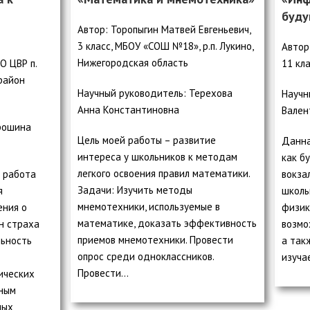
буду
Автор: Торопыгин Матвей Евгеньевич,
3 класс, МБОУ «СОШ №18», р.п. Лукино,
Автор
Нижегородская область
О ЦВР п.
11 кл
район
Научный руководитель: Терехова
Научн
Анна Константиновна
Вален
рошина
Цель моей работы – развитие
Данна
интереса у школьников к методам
как б
легкого освоения правил математики.
 работа
вокза
Задачи: Изучить методы
я
школь
мнемотехники, используемые в
ения о
физик
математике, доказать эффективность
н страха
возмо
приемов мнемотехники. Провести
льность
а так
опрос среди одноклассников.
изуча
Провести…
ических
ным
ных