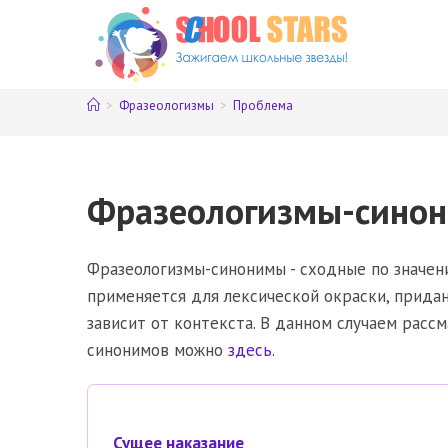
Перейти
к
содержимому
>
Фразеологизмы
>
Проблема
Фразеологизмы-синон
Фразеологизмы-синонимы - сходные по значени
применяется для лексической окраски, прида
зависит от контекста. В данном случаем рас
синонимов можно
здесь
.
Сущее наказание