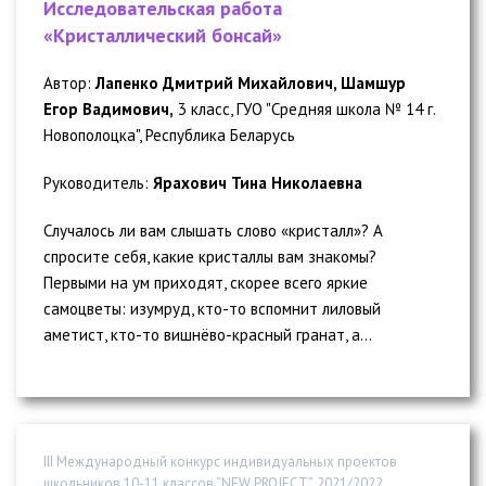
Исследовательская работа
«Кристаллический бонсай»
Автор:
Лапенко Дмитрий Михайлович, Шамшур
Егор Вадимович,
3 класс, ГУО "Средняя школа № 14 г.
Новополоцка", Республика Беларусь
Руководитель:
Ярахович Тина Николаевна
Случалось ли вам слышать слово «кристалл»? А
спросите себя, какие кристаллы вам знакомы?
Первыми на ум приходят, скорее всего яркие
самоцветы: изумруд, кто-то вспомнит лиловый
аметист, кто-то вишнёво-красный гранат, а...
III Международный конкурс индивидуальных проектов
школьников 10-11 классов “NEW PROJECT”, 2021/2022