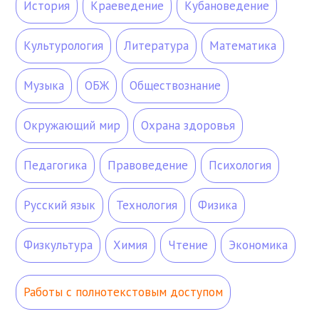
История
Краеведение
Кубановедение
Культурология
Литература
Математика
Музыка
ОБЖ
Обществознание
Окружающий мир
Охрана здоровья
Педагогика
Правоведение
Психология
Русский язык
Технология
Физика
Физкультура
Химия
Чтение
Экономика
Работы с полнотекстовым доступом