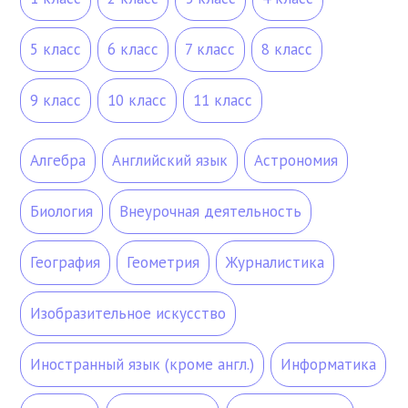
5 класс
6 класс
7 класс
8 класс
9 класс
10 класс
11 класс
Алгебра
Английский язык
Астрономия
Биология
Внеурочная деятельность
География
Геометрия
Журналистика
Изобразительное искусство
Иностранный язык (кроме англ.)
Информатика