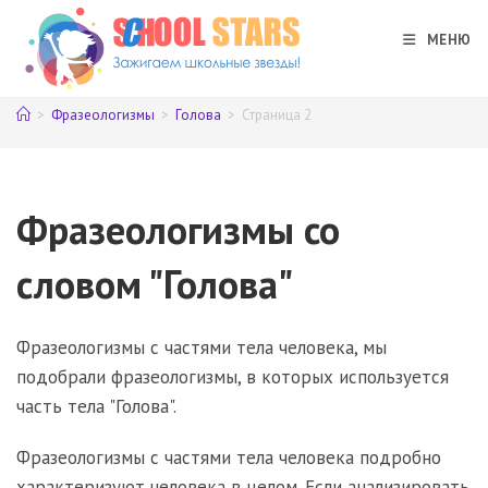
Перейти
к
МЕНЮ
содержимому
>
Фразеологизмы
>
Голова
>
Страница 2
Фразеологизмы со
словом "Голова"
Фразеологизмы с частями тела человека, мы
подобрали фразеологизмы, в которых используется
часть тела "Голова".
Фразеологизмы с частями тела человека подробно
характеризуют человека в целом. Если анализировать