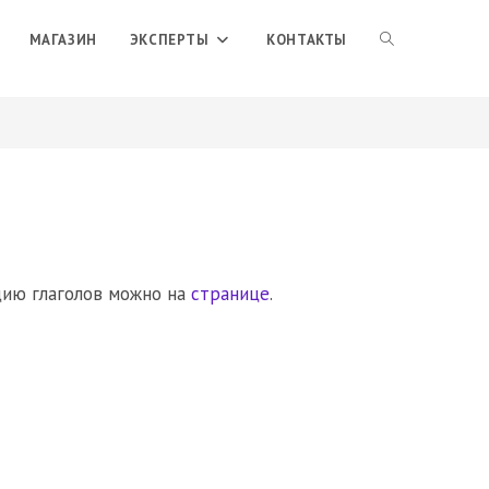
ПЕРЕКЛЮЧИТЬ
МАГАЗИН
ЭКСПЕРТЫ
КОНТАКТЫ
ПОИСК
ПО
ВЕБ-
цию глаголов можно на
странице
.
САЙТУ