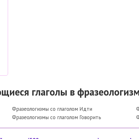
ющиеся глаголы в фразеологиз
Фразеологизмы со глаголом Идти
Ф
Фразеологизмы со глаголом Говорить
Ф