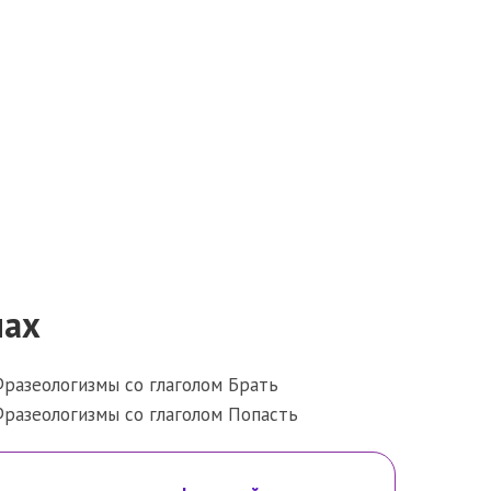
мах
разеологизмы со глаголом Брать
разеологизмы со глаголом Попасть