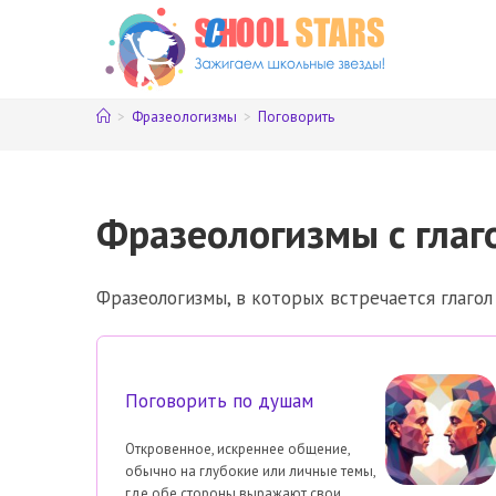
Перейти
к
содержимому
>
Фразеологизмы
>
Поговорить
Фразеологизмы с глаг
Фразеологизмы, в которых встречается глаго
Поговорить по душам
Откровенное, искреннее общение,
обычно на глубокие или личные темы,
где обе стороны выражают свои