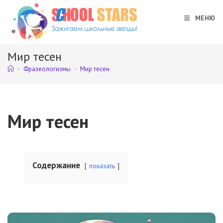
Перейти
к
МЕНЮ
содержимому
Мир тесен
>
Фразеологизмы
>
Мир тесен
Мир тесен
Содержание
показать