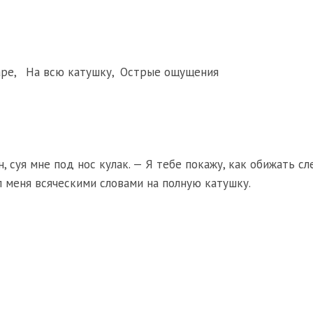
аре
,
На всю катушку
,
Острые ощущения
н, суя мне под нос кулак. — Я тебе покажу, как обижать сл
л меня всяческими словами на полную катушку.