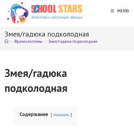
Перейти
к
МЕНЮ
содержимому
Змея/гадюка подколодная
>
Фразеологизмы
>
Змея/гадюка подколодная
Змея/гадюка
подколодная
Содержание
показать