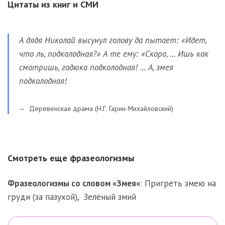
Цитаты из книг и СМИ
А дядя Николай высунул голову да пытает: «Идет,
что ль, подколодная?» А те ему: «Скоро, … Ишь как
смотришь, гадюка подколодная! … А, змея
подколодная!
Деревенская драма (Н.Г. Гарин-Михайловский)
Смотреть еще фразеологизмы
Фразеологизмы со словом «
Змея
«
:
Пригреть змею на
груди (за пазухой)
,
Зелёный змий