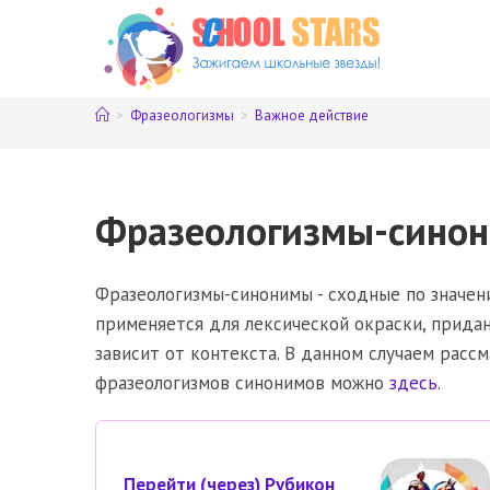
Перейти
к
содержимому
>
Фразеологизмы
>
Важное действие
Фразеологизмы-синон
Фразеологизмы-синонимы - сходные по значени
применяется для лексической окраски, прида
зависит от контекста. В данном случаем расс
фразеологизмов синонимов можно
здесь
.
Перейти (через) Рубикон