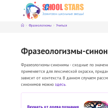
Перейти
к
содержимому
>
Фразеологизмы
>
Учиться
Фразеологизмы-синон
Фразеологизмы-синонимы - сходные по значени
применяется для лексической окраски, прида
зависит от контекста. В данном случаем расс
синонимов можно
здесь
.
Вкушать от древа познания