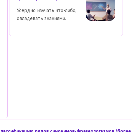
Усердно изучать что-либо,
овладевать знаниями.
классификацию рядов синонимов-фразеологизмов (более