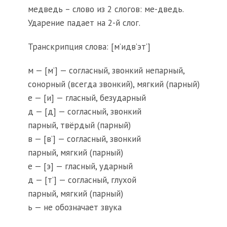
медведь – слово из 2 слогов: ме-дведь.
Ударение падает на 2-й слог.
Транскрипция слова: [м’идв’эт’]
м — [м’] — согласный, звонкий непарный,
сонорный (всегда звонкий), мягкий (парный)
е — [и] — гласный, безударный
д — [д] — согласный, звонкий
парный, твёрдый (парный)
в — [в’] — согласный, звонкий
парный, мягкий (парный)
е — [э] — гласный, ударный
д — [т’] — согласный, глухой
парный, мягкий (парный)
ь — не обозначает звука