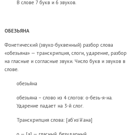
В слове 7 букв и 6 звуков.
ОБЕЗЬЯНА
Фонетический (звуко-буквенный) разбор слова
«обезьяна» — транскрипция, слоги, ударение, разбор
на гласные и согласные звуки. Число букв и звуков в
слове.
обезья́на
обезьяна – слово из 4 слогов: о-безь-я-на.
Ударение падает на 3-й слог.
Транскрипция слова: [аб’из’й’ана]
о — [а] — гласный, безударный