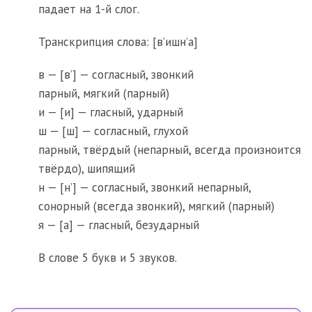
падает на 1-й слог.
Транскрипция слова: [в’ишн’а]
в — [в’] — согласный, звонкий
парный, мягкий (парный)
и — [и] — гласный, ударный
ш — [ш] — согласный, глухой
парный, твёрдый (непарный, всегда произноится
твёрдо), шипящий
н — [н’] — согласный, звонкий непарный,
сонорный (всегда звонкий), мягкий (парный)
я — [а] — гласный, безударный
В слове 5 букв и 5 звуков.