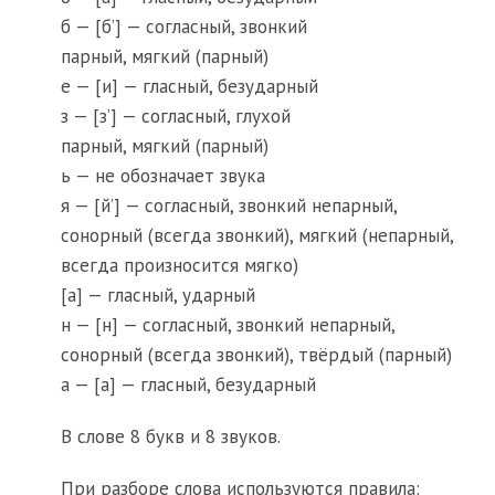
б — [б’] — согласный, звонкий
парный, мягкий (парный)
е — [и] — гласный, безударный
з — [з’] — согласный, глухой
парный, мягкий (парный)
ь — не обозначает звука
я — [й’] — согласный, звонкий непарный,
сонорный (всегда звонкий), мягкий (непарный,
всегда произносится мягко)
[а] — гласный, ударный
н — [н] — согласный, звонкий непарный,
сонорный (всегда звонкий), твёрдый (парный)
а — [а] — гласный, безударный
В слове 8 букв и 8 звуков.
При разборе слова используются правила: