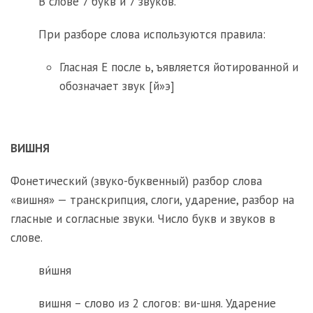
В слове 7 букв и 7 звуков.
При разборе слова используются правила:
Гласная Е после ь, ъявляется йотированной и
обозначает звук [й»э]
ВИШНЯ
Фонетический (звуко-буквенный) разбор слова
«вишня» — транскрипция, слоги, ударение, разбор на
гласные и согласные звуки. Число букв и звуков в
слове.
ви́шня
вишня – слово из 2 слогов: ви-шня. Ударение