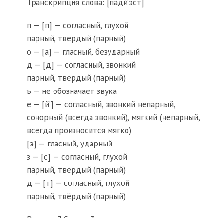
Транскрипция слова: [падй’эст]
п — [п] — согласный, глухой
парный, твёрдый (парный)
о — [а] — гласный, безударный
д — [д] — согласный, звонкий
парный, твёрдый (парный)
ъ — не обозначает звука
е — [й’] — согласный, звонкий непарный,
сонорный (всегда звонкий), мягкий (непарный,
всегда произносится мягко)
[э] — гласный, ударный
з — [с] — согласный, глухой
парный, твёрдый (парный)
д — [т] — согласный, глухой
парный, твёрдый (парный)