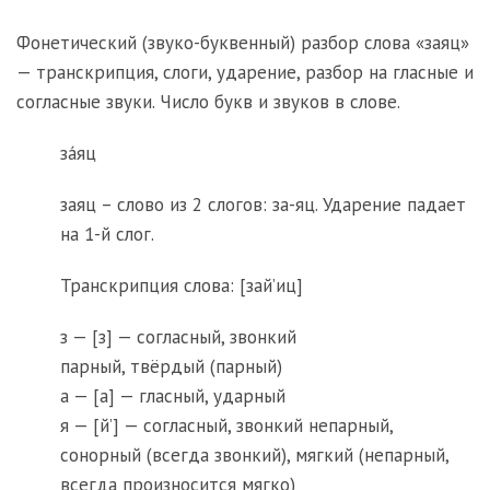
Фонетический (звуко-буквенный) разбор слова «заяц»
— транскрипция, слоги, ударение, разбор на гласные и
согласные звуки. Число букв и звуков в слове.
за́яц
заяц – слово из 2 слогов: за-яц. Ударение падает
на 1-й слог.
Транскрипция слова: [зай’иц]
з — [з] — согласный, звонкий
парный, твёрдый (парный)
а — [а] — гласный, ударный
я — [й’] — согласный, звонкий непарный,
сонорный (всегда звонкий), мягкий (непарный,
всегда произносится мягко)