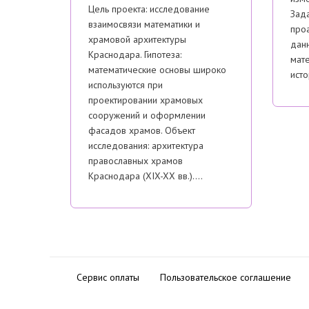
Цель проекта: исследование
Зада
взаимосвязи математики и
проа
храмовой архитектуры
дан
Краснодара. Гипотеза:
мат
математические основы широко
ист
используются при
проектировании храмовых
сооружений и оформлении
фасадов храмов. Объект
исследования: архитектура
православных храмов
Краснодара (XIX-XX вв.)….
Сервис оплаты
Пользовательское соглашение