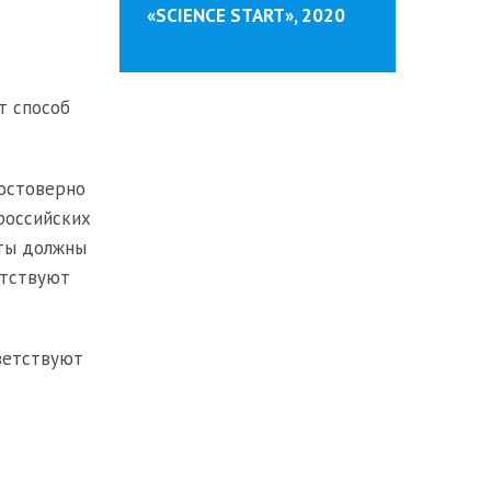
«SCIENCE START», 2020
т способ
достоверно
ероссийских
аты должны
етствуют
ветствуют