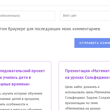
Введите
URL
вашего
 этом браузере для последующих моих комментариев.
веб-
сайта
ентировать
(необязательно)
ледовательский проект
Презентация «Математ
к учились дети в
на уроках Сольфеджио
ошлые времена»
Цель: найти, доказать и
использовать связь Математи
: изучить историю обучения
Сольфеджио. Задачи: Создат
ематике детей в прошлом,
презентацию по теме
ить особенности и
«Математика на уроках
нения в методах обучения.