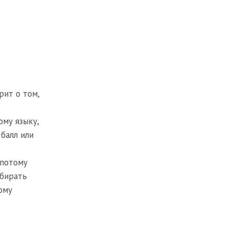
рит о том,
ому языку,
балл или
 потому
дбирать
ому