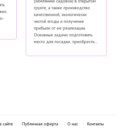
(земляники садовой) в открытом
ать
грунте, а также производство
жио.
качественной, экологически
о-
чистой ягоды и получение
прибыли от ее реализации.
Основные задачи: подготовить
место для посадки; приобрести…
а сайте
Публичная оферта
О нас
Контакты