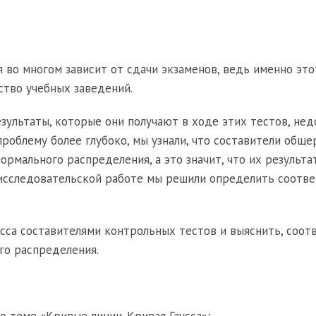
во многом зависит от сдачи экзаменов, ведь именно это
ство учебных заведений.
езультаты, которые они получают в ходе этих тестов, не
проблему более глубоко, мы узнали, что составители общ
 нормального распределения, а это значит, что их результ
о-исследовательской работе мы решили определить соотв
сса составителями контрольных тестов и выяснить, соот
го распределения.
 теме «Кривые линии. Кривая Гаусса»;