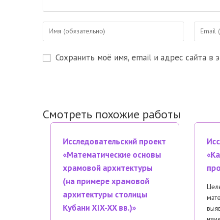
Введите
Введите
свое
свой
имя
email-
Сохранить моё имя, email и адрес сайта в
или
адрес,
имя
чтобы
пользователя,
прокомм
чтобы
прокомментировать
Смотреть похожие работы
Исследовательский проект
Исс
«Математические основы
«Ка
храмовой архитектуры
пр
(на примере храмовой
Цель
архитектуры столицы
мат
Кубани XIX-XX вв.)»
выяв
изме