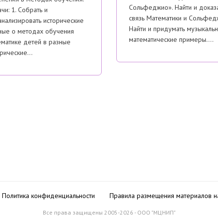
Сольфеджио». Найти и доказ
чи: 1. Собрать и
связь Математики и Сольфед
нализировать исторические
Найти и придумать музыкальн
ные о методах обучения
математические примеры….
ематике детей в разные
орические…
Политика конфиденциальности
Правила размещения материалов н
Все права защищены 2005-2026 - ООО "МЦНИП"