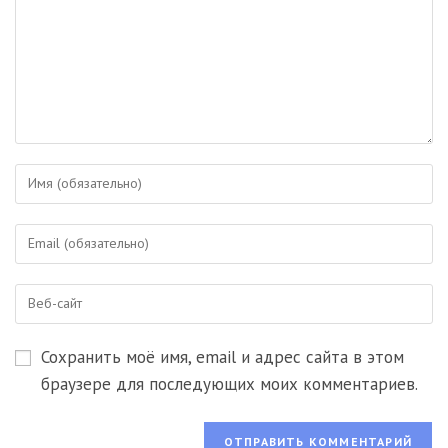
Введите
свое
имя
Введите
или
свой
имя
email-
пользователя,
Введите
адрес,
чтобы
URL
чтобы
прокомментировать
вашего
прокомментировать
Сохранить моё имя, email и адрес сайта в этом
веб-
сайта
браузере для последующих моих комментариев.
(необязательно)