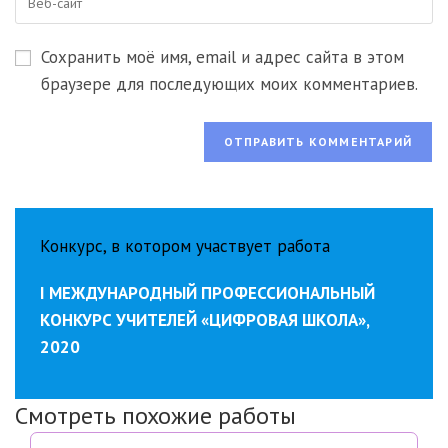
чтобы
URL
чтобы
прокомментировать
вашего
прокомментировать
Сохранить моё имя, email и адрес сайта в этом
веб-
сайта
браузере для последующих моих комментариев.
(необязательно)
Конкурс, в котором участвует работа
I МЕЖДУНАРОДНЫЙ ПРОФЕССИОНАЛЬНЫЙ
КОНКУРС УЧИТЕЛЕЙ «ЦИФРОВАЯ ШКОЛА»,
2020
Смотреть похожие работы