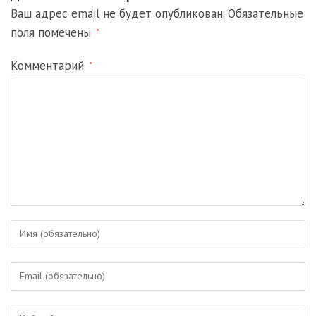
Ваш адрес email не будет опубликован.
Обязательные
поля помечены
*
Комментарий
*
Введите
свое
имя
Введите
или
свой
имя
email-
пользователя,
Введите
адрес,