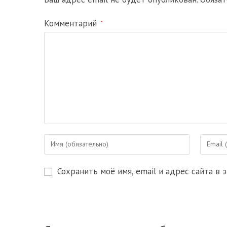
Комментарий
*
Введите
Введите
свое
свой
имя
email-
Сохранить моё имя, email и адрес сайта в
или
адрес,
имя
чтобы
пользователя,
прокомм
чтобы
прокомментировать