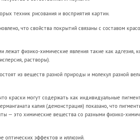
орых техник рисования и восприятия картин.
овлено, что свойства покрытий связаны с составом красо
и лежат физико-химические явления такие как адгезия, ко
исперсия, растворы).
состоят из веществ разной природы и молекул разной вел
то краски могут содержать как индивидуальные пигмент
перманганата калия (демонстрация) показано, что пигмент
нты — это химические вещества со разными физико-хими
ре оптических эффектов и иллюзий.