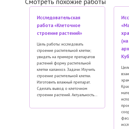
Смотреть похожие работы
Исследовательская
Исс
работа «Клеточное
«Ма
строение растений»
хра
(на
Цель работы: исследовать
арх
строение растительной клетки;
Куб
увидеть на примере препаратов
растений форму растительной
Цель
клетки каланхоэ. Задачи: Изучить
взаи
строение растительной клетки.
хра
Изготовить влажный препарат.
Крас
Сделать вывод о клеточном
мат
строении растений. Актуальность…
испо
про
соо
фас
иссл