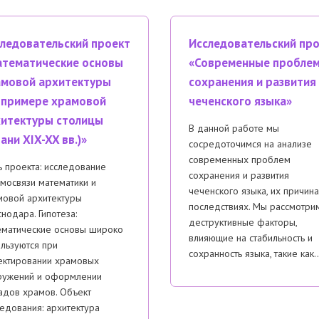
ледовательский проект
Исследовательский пр
тематические основы
«Современные пробле
мовой архитектуры
сохранения и развития
 примере храмовой
чеченского языка»
итектуры столицы
В данной работе мы
ани XIX-XX вв.)»
сосредоточимся на анализе
современных проблем
 проекта: исследование
сохранения и развития
мосвязи математики и
чеченского языка, их причина
мовой архитектуры
последствиях. Мы рассмотри
нодара. Гипотеза:
деструктивные факторы,
ематические основы широко
влияющие на стабильность и
льзуются при
сохранность языка, такие как
ектировании храмовых
ружений и оформлении
адов храмов. Объект
едования: архитектура