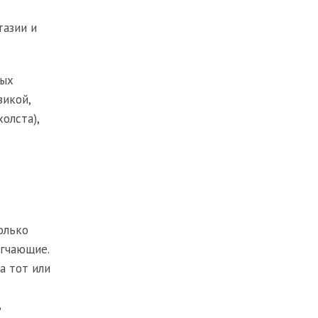
тазии и
ных
зикой,
олста),
олько
ягчающие.
а тот или
ь