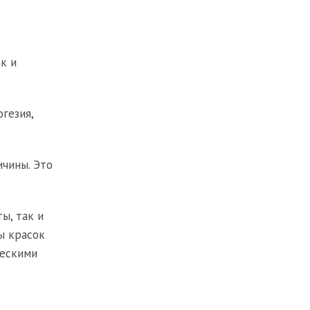
к и
гезия,
ичины. Это
ы, так и
ы красок
ческими