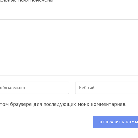
Введите
URL
вашего
 этом браузере для последующих моих комментариев.
веб-
сайта
ентировать
(необязательно)