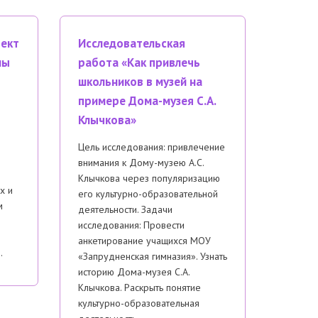
оект
Исследовательская
мы
работа «Как привлечь
школьников в музей на
примере Дома-музея С.А.
Клычкова»
Цель исследования: привлечение
внимания к Дому-музею А.С.
Клычкова через популяризацию
х и
его культурно-образовательной
м
деятельности. Задачи
исследования: Провести
анкетирование учащихся МОУ
…
«Запрудненская гимназия». Узнать
историю Дома-музея С.А.
Клычкова. Раскрыть понятие
культурно-образовательная