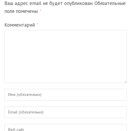
Ваш адрес email не будет опубликован.
Обязательные
поля помечены
*
Комментарий
*
Введите
свое
имя
Введите
или
свой
имя
email-
пользователя,
Введите
адрес,
чтобы