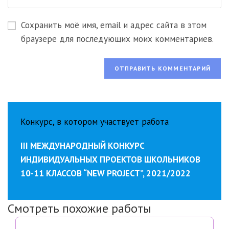
URL
чтобы
прокомментировать
вашего
прокомментировать
Сохранить моё имя, email и адрес сайта в этом
веб-
сайта
браузере для последующих моих комментариев.
(необязательно)
Конкурс, в котором участвует работа
III МЕЖДУНАРОДНЫЙ КОНКУРС
ИНДИВИДУАЛЬНЫХ ПРОЕКТОВ ШКОЛЬНИКОВ
10-11 КЛАССОВ “NEW PROJECT”, 2021/2022
Смотреть похожие работы