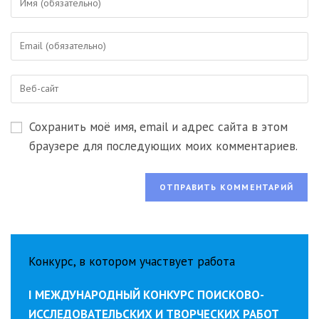
свое
имя
Введите
или
свой
имя
email-
пользователя,
Введите
адрес,
чтобы
URL
чтобы
прокомментировать
вашего
прокомментировать
Сохранить моё имя, email и адрес сайта в этом
веб-
сайта
браузере для последующих моих комментариев.
(необязательно)
Конкурс, в котором участвует работа
I МЕЖДУНАРОДНЫЙ КОНКУРС ПОИСКОВО-
ИССЛЕДОВАТЕЛЬСКИХ И ТВОРЧЕСКИХ РАБОТ