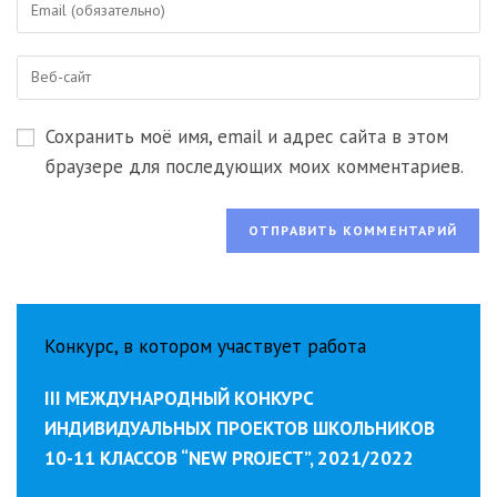
или
свой
имя
email-
пользователя,
Введите
адрес,
чтобы
URL
чтобы
прокомментировать
вашего
прокомментировать
Сохранить моё имя, email и адрес сайта в этом
веб-
сайта
браузере для последующих моих комментариев.
(необязательно)
Конкурс, в котором участвует работа
III МЕЖДУНАРОДНЫЙ КОНКУРС
ИНДИВИДУАЛЬНЫХ ПРОЕКТОВ ШКОЛЬНИКОВ
10-11 КЛАССОВ “NEW PROJECT”, 2021/2022