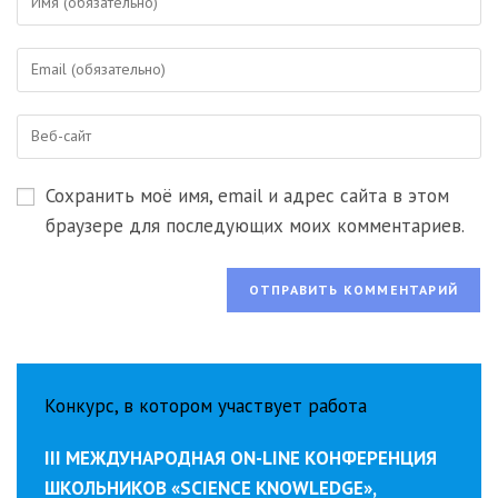
свое
имя
Введите
или
свой
имя
email-
пользователя,
Введите
адрес,
чтобы
URL
чтобы
прокомментировать
вашего
прокомментировать
Сохранить моё имя, email и адрес сайта в этом
веб-
сайта
браузере для последующих моих комментариев.
(необязательно)
Конкурс, в котором участвует работа
III МЕЖДУНАРОДНАЯ ON-LINE КОНФЕРЕНЦИЯ
ШКОЛЬНИКОВ «SCIENCE KNOWLEDGE»,