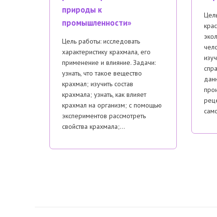
природы к
Цель
промышленности»
крас
эко
Цель работы: исследовать
чело
характеристику крахмала, его
изуч
применение и влияние. Задачи:
спр
узнать, что такое вещество
данн
крахмал; изучить состав
про
крахмала; узнать, как влияет
реце
крахмал на организм; с помощью
сам
экспериментов рассмотреть
свойства крахмала;…