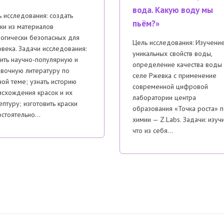
вода. Какую воду мы
 исследования: создать
пьём?»
ки из материалов
логически безопасных для
Цель исследования: Изучени
века. Задачи исследования:
уникальных свойств воды,
ить научно-популярную и
определение качества воды 
авочную литературу по
селе Ржевка с применение
ой теме; узнать историю
современной цифровой
исхождения красок и их
лаборатории центра
птуру; изготовить краски
образования «Точка роста» 
остоятельно…
химии — Z.Labs. Задачи: изучи
что из себя…