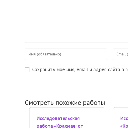
Введите
Введите
свое
свой
имя
email-
Сохранить моё имя, email и адрес сайта в
или
адрес,
имя
чтобы
пользователя,
прокомм
чтобы
прокомментировать
Смотреть похожие работы
Исследовательская
Исс
работа «Крахмал: от
«Кр