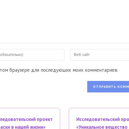
Введите
URL
вашего
 этом браузере для последующих моих комментариев.
веб-
сайта
ентировать
(необязательно)
ледовательский проект
Исследовательский пр
аски в нашей жизни»
«Уникальное вещество