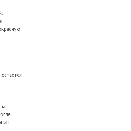
й,
не
рекрасную
 остается
 на
после
ении