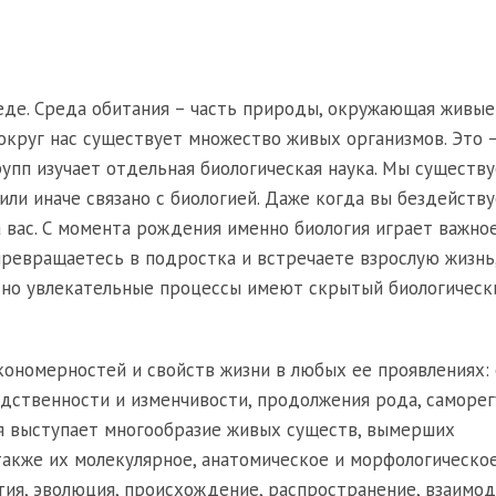
еде. Среда обитания – часть природы, окружающая живые
округ нас существует множество живых организмов. Это –
рупп изучает отдельная биологическая наука. Мы существ
 или иначе связано с биологией. Даже когда вы бездейств
а вас. С момента рождения именно биология играет важно
 превращаетесь в подростка и встречаете взрослую жизнь,
е, но увлекательные процессы имеют скрытый биологическ
кономерностей и свойств жизни в любых ее проявлениях:
ледственности и изменчивости, продолжения рода, саморег
я выступает многообразие живых существ, вымерших
также их молекулярное, анатомическое и морфологическое
тия, эволюция, происхождение, распространение, взаимо