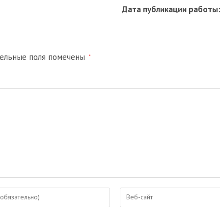
Дата публикации работы
тельные поля помечены
*
Введите
URL
вашего