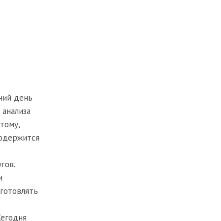
ний день
 анализа
тому,
содержится
гов.
и
зготовлять
Сегодня