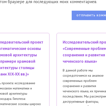
 этом браузере для последующих моих комментариев.
веб-
сайта
ентировать
(необязательно)
ледовательский проект
Исследовательский пр
тематические основы
«Современные пробле
мовой архитектуры
сохранения и развития
 примере храмовой
чеченского языка»
итектуры столицы
В данной работе мы
ани XIX-XX вв.)»
сосредоточимся на анализе
современных проблем
 проекта: исследование
сохранения и развития
мосвязи математики и
чеченского языка, их причина
мовой архитектуры
последствиях. Мы рассмотри
нодара. Гипотеза:
деструктивные факторы,
ематические основы широко