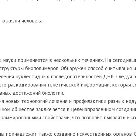
 в жизни человека.
к науки применяется в нескольких течениях. На сегодняш
труктуры биополимеров. Обнаружен способ считывания и
еления нуклеотидных последовательностей ДНК. Следуя э
ного раскодирования генетической информации, которая 
овных достижений биологии.
я новых технологий лечения и профилактики разных неду
енном обществе заключается в целенаправленном создани
раммированными свойствами, что позволит выявлять и и
ы принадлежит также создание искусственных органов. 