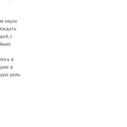
ая наука
реждать
дой, с
айших
лось в
орые в
ьшую роль