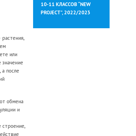
10-11 КЛАССОВ “NEW
PROJECT”, 2022/2023
 растения,
уем
уете или
е значение
 а после
ий
 от обмена
уляции и
 строение,
действие