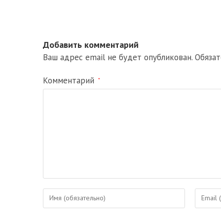
Добавить комментарий
Ваш адрес email не будет опубликован.
Обяза
Комментарий
*
Введите
Введите
свое
свой
имя
email-