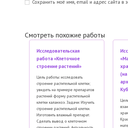
Сохранить моё имя, email и адрес сайта в
или
адрес,
имя
чтобы
пользователя,
прокомм
чтобы
прокомментировать
Смотреть похожие работы
Исследовательская
Исс
работа «Клеточное
«Ма
строение растений»
хра
(на
Цель работы: исследовать
арх
строение растительной клетки;
Куб
увидеть на примере препаратов
растений форму растительной
Цель
клетки каланхоэ. Задачи: Изучить
взаи
строение растительной клетки.
хра
Изготовить влажный препарат.
Крас
Сделать вывод о клеточном
мат
строении растений. Актуальность…