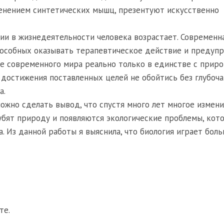
енением синтетических мышц, презентуют искусственно
ии в жизнедеятельности человека возрастает. Современн
пособных оказывать терапевтическое действие и предуп
е современного мира реально только в единстве с приро
 достижения поставленных целей не обойтись без глубоч
а.
жно сделать вывод, что спустя много лет многое измени
губят природу и появляются экологические проблемы, кот
 Из данной работы я выяснила, что биология играет бол
те.