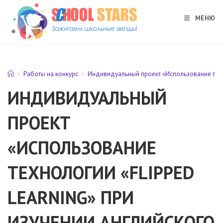
Перейти
к
МЕНЮ
содержимому
>
Работы на конкурс
>
Индивидуальный проект «Использование техн
ИНДИВИДУАЛЬНЫЙ
ПРОЕКТ
«ИСПОЛЬЗОВАНИЕ
ТЕХНОЛОГИИ «FLIPPED
LEARNING» ПРИ
ИЗУЧЕНИИ АНГЛИЙСКОГО