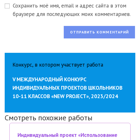
прокомментировать
Сохранить моё имя, email и адрес сайта в этом
веб-
сайта
браузере для последующих моих комментариев.
(необязательно)
Конкурс, в котором участвует работа
V МЕЖДУНАРОДНЫЙ КОНКУРС
ИНДИВИДУАЛЬНЫХ ПРОЕКТОВ ШКОЛЬНИКОВ
10-11 КЛАССОВ «NEW PROJECT», 2023/2024
Смотреть похожие работы
Индивидуальный проект «Использование