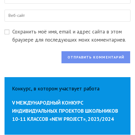
свой
имя
email-
пользователя,
Введите
адрес,
чтобы
URL
чтобы
прокомментировать
вашего
прокомментировать
Сохранить моё имя, email и адрес сайта в этом
веб-
сайта
браузере для последующих моих комментариев.
(необязательно)
Конкурс, в котором участвует работа
V МЕЖДУНАРОДНЫЙ КОНКУРС
ИНДИВИДУАЛЬНЫХ ПРОЕКТОВ ШКОЛЬНИКОВ
10-11 КЛАССОВ «NEW PROJECT», 2023/2024