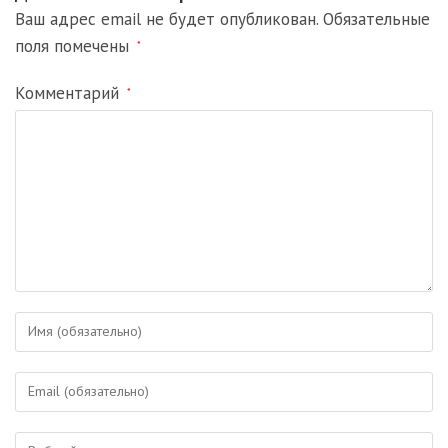
Ваш адрес email не будет опубликован.
Обязательные
поля помечены
*
Комментарий
*
Введите
свое
имя
Введите
или
свой
имя
email-
пользователя,
Введите
адрес,