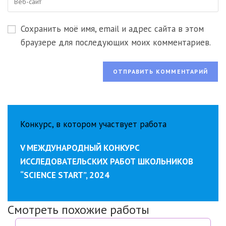
чтобы
URL
чтобы
прокомментировать
вашего
прокомментировать
Сохранить моё имя, email и адрес сайта в этом
веб-
сайта
браузере для последующих моих комментариев.
(необязательно)
Конкурс, в котором участвует работа
V МЕЖДУНАРОДНЫЙ КОНКУРС
ИССЛЕДОВАТЕЛЬСКИХ РАБОТ ШКОЛЬНИКОВ
“SCIENCE START”, 2024
Смотреть похожие работы