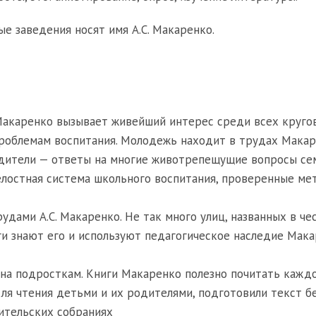
е заведения носят имя А.С. Макаренко.
 Макаренко вызывает живейший интерес среди всех круго
проблемам воспитания. Молодежь находит в трудах Мака
одители — ответы на многие животрепещущие вопросы се
елостная система школьного воспитания, проверенные ме
удами А.С. Макаренко. Не так много улиц, названных в че
оги знают его и используют педагогическое наследие Мак
сна подросткам. Книги Макаренко полезно почитать кажд
для чтения детьми и их родителями, подготовили текст б
дительских собраниях