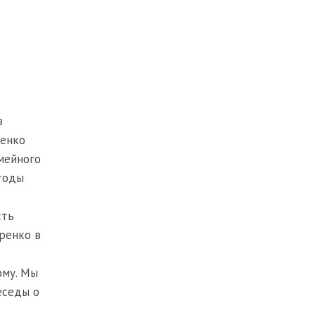
в
ренко
мейного
тоды
сть
аренко в
ому. Мы
еседы о