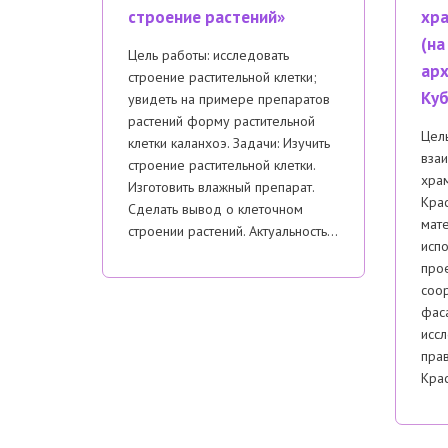
строение растений»
хра
(на
Цель работы: исследовать
арх
строение растительной клетки;
Куб
увидеть на примере препаратов
растений форму растительной
Цель
клетки каланхоэ. Задачи: Изучить
взаи
строение растительной клетки.
хра
Изготовить влажный препарат.
Крас
Сделать вывод о клеточном
мат
строении растений. Актуальность…
испо
про
соо
фас
иссл
пра
Крас