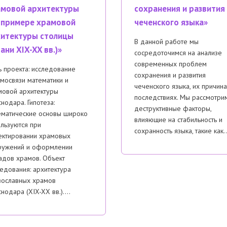
мовой архитектуры
сохранения и развития
 примере храмовой
чеченского языка»
итектуры столицы
В данной работе мы
ани XIX-XX вв.)»
сосредоточимся на анализе
современных проблем
 проекта: исследование
сохранения и развития
мосвязи математики и
чеченского языка, их причина
мовой архитектуры
последствиях. Мы рассмотри
нодара. Гипотеза:
деструктивные факторы,
ематические основы широко
влияющие на стабильность и
льзуются при
сохранность языка, такие как
ектировании храмовых
ружений и оформлении
адов храмов. Объект
едования: архитектура
вославных храмов
нодара (XIX-XX вв.)….