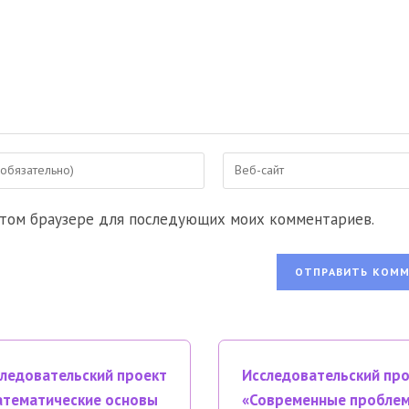
Введите
URL
вашего
 этом браузере для последующих моих комментариев.
веб-
сайта
ентировать
(необязательно)
ледовательский проект
Исследовательский пр
тематические основы
«Современные пробле