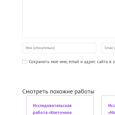
Введите
Введите
свое
свой
имя
email-
Сохранить моё имя, email и адрес сайта в
или
адрес,
имя
чтобы
пользователя,
прокомм
чтобы
прокомментировать
Смотреть похожие работы
Исследовательская
Исс
работа «Клеточное
«Ма