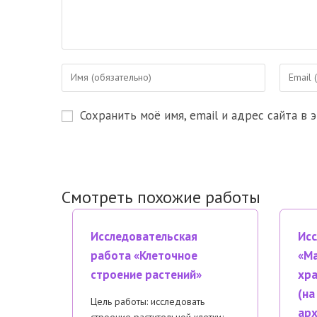
Введите
Введите
свое
свой
имя
email-
Сохранить моё имя, email и адрес сайта в
или
адрес,
имя
чтобы
пользователя,
прокомм
чтобы
прокомментировать
Смотреть похожие работы
Исследовательская
Исс
работа «Клеточное
«Ма
строение растений»
хра
(на
Цель работы: исследовать
арх
строение растительной клетки;