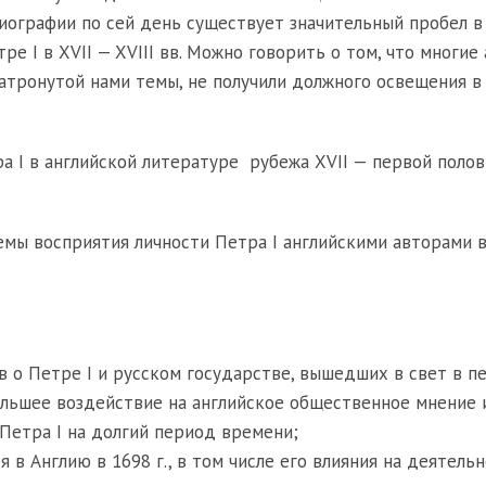
иографии по сей день существует значительный пробел в
ре I в XVII — XVIII вв. Можно говорить о том, что многие
атронутой нами темы, не получили должного освещения в
а I в английской литературе рубежа XVII — первой полов
мы восприятия личности Петра I английскими авторами в
в о Петре I и русском государстве, вышедших в свет в п
ибольшее воздействие на английское общественное мнение 
Петра I на долгий период времени;
 в Англию в 1698 г., в том числе его влияния на деятель