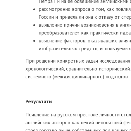
Петра I и на её освещение английскими 
рассмотрение вопроса о том, как повли
России и привела ли она к отказу от ст
выявление причин возникновения в англ
преобразователе» как практически иде
выяснение факторов, оказывавших влиян
изобразительных средств, используемы
При решении конкретных задач исследовани
хронологический, сравнительно-исторический.
системного (междисциплинарного) подходов.
Результаты
Появление на русском престоле личности стол
английских авторов как некий непонятный фен
стоял гораздо выше собственных подданных в