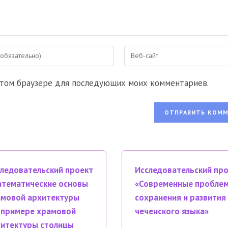
Введите
URL
вашего
 этом браузере для последующих моих комментариев.
веб-
сайта
ентировать
(необязательно)
ледовательский проект
Исследовательский пр
тематические основы
«Современные пробле
мовой архитектуры
сохранения и развития
 примере храмовой
чеченского языка»
итектуры столицы