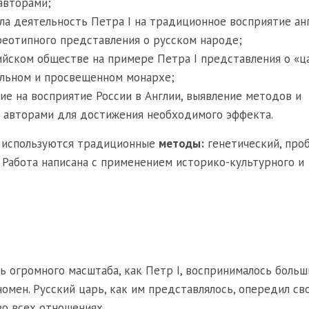
авторами;
яла деятельность Петра I на традиционное восприятие ан
ереотипного представления о русском народе;
ийском обществе на примере Петра I представления о «ц
альном и просвещенном монархе;
ие на восприятие России в Англии, выявление методов и
х авторами для достижения необходимого эффекта.
я используются традиционные
методы:
генетический, про
 Работа написана с применением историко-культурного и
ь огромного масштаба, как Петр I, воспринималось боль
омен. Русский царь, как им представлялось, опередил сво
о всех отношениях.