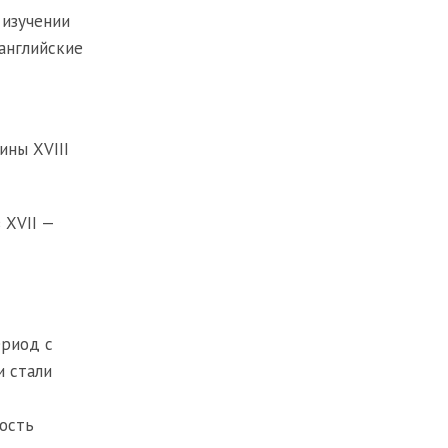
 изучении
 английские
ины XVIII
 XVII —
ериод с
и стали
ность