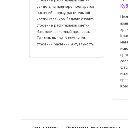
Куб
увидеть на примере препаратов
растений форму растительной
Цель
клетки каланхоэ. Задачи: Изучить
взаи
строение растительной клетки.
хра
Изготовить влажный препарат.
Крас
Сделать вывод о клеточном
мат
строении растений. Актуальность…
испо
про
соо
фас
иссл
пра
Крас