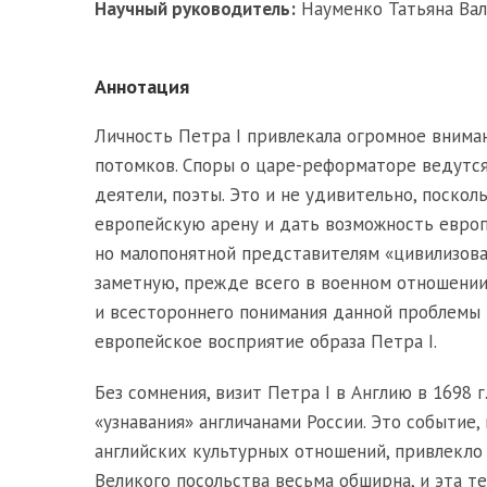
Научный руководитель:
Науменко Татьяна Вале
Аннотация
Личность Петра I привлекала огромное внима
потомков. Споры о царе-реформаторе ведутся 
деятели, поэты. Это и не удивительно, поско
европейскую арену и дать возможность европе
но малопонятной представителям «цивилизован
заметную, прежде всего в военном отношении, 
и всестороннего понимания данной проблемы
европейское восприятие образа Петра I.
Без сомнения, визит Петра I в Англию в 1698 
«узнавания» англичанами России. Это событие,
английских культурных отношений, привлекло
Великого посольства весьма обширна, и эта т