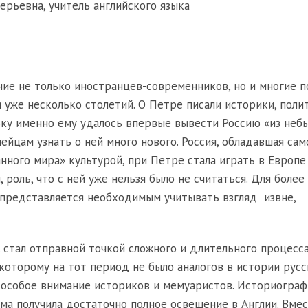
рьевна, учитель английского языка
ние не только иностранцев-современников, но и многие п
уже несколько столетий. О Петре писали историки, поли
льку именно ему удалось впервые вывести Россию «из неб
йцам узнать о ней много нового. Россия, обладавшая сам
ного мира» культурой, при Петре стала играть в Европе
роль, что с ней уже нельзя было не считаться. Для более
 представляется необходимым учитывать взгляд извне,
г. стал отправной точкой сложного и длительного процесс
 которому на тот период не было аналогов в истории русс
 особое внимание историков и мемуаристов. Историограф
ема получила достаточно полное освещение в Англии. Вмес