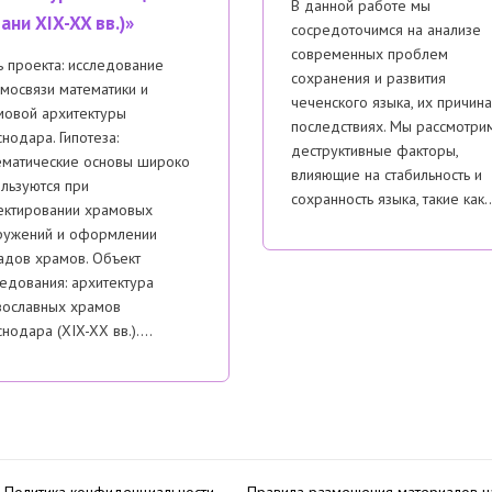
В данной работе мы
ани XIX-XX вв.)»
сосредоточимся на анализе
современных проблем
 проекта: исследование
сохранения и развития
мосвязи математики и
чеченского языка, их причина
мовой архитектуры
последствиях. Мы рассмотри
нодара. Гипотеза:
деструктивные факторы,
ематические основы широко
влияющие на стабильность и
льзуются при
сохранность языка, такие как
ектировании храмовых
ружений и оформлении
адов храмов. Объект
едования: архитектура
вославных храмов
нодара (XIX-XX вв.)….