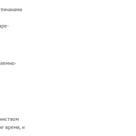
гличанами
аре-
блемно-
шинством
е время, и