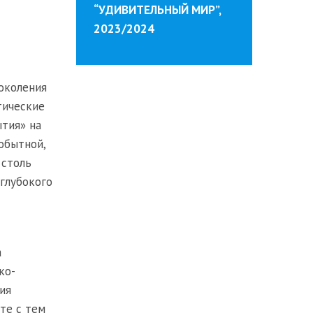
“УДИВИТЕЛЬНЫЙ МИР”,
2023/2024
околения
тические
ытия» на
обытной,
 столь
 глубокого
а
ко-
ия
те с тем