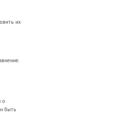
овить их
авнение.
 о
ен быть