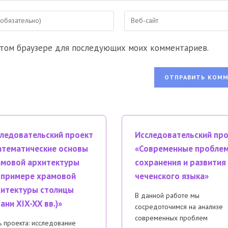
Введите
URL
вашего
 этом браузере для последующих моих комментариев.
веб-
сайта
ентировать
(необязательно)
ледовательский проект
Исследовательский пр
тематические основы
«Современные пробле
мовой архитектуры
сохранения и развития
 примере храмовой
чеченского языка»
итектуры столицы
В данной работе мы
ани XIX-XX вв.)»
сосредоточимся на анализе
современных проблем
 проекта: исследование