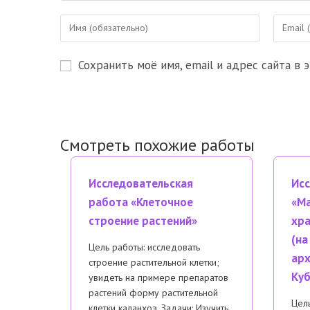
Введите
Введите
свое
свой
имя
email-
Сохранить моё имя, email и адрес сайта в
или
адрес,
имя
чтобы
пользователя,
прокомм
чтобы
прокомментировать
Смотреть похожие работы
Исследовательская
Исс
работа «Клеточное
«Ма
строение растений»
хра
(на
Цель работы: исследовать
арх
строение растительной клетки;
Куб
увидеть на примере препаратов
растений форму растительной
Цель
клетки каланхоэ. Задачи: Изучить