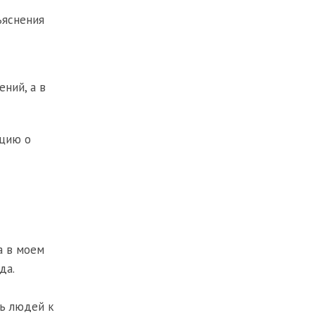
ъяснения
ний, а в
ацию о
а в моем
да.
ть людей к