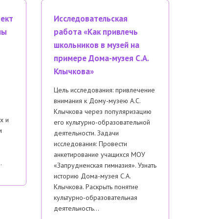
оект
Исследовательская
мы
работа «Как привлечь
школьников в музей на
примере Дома-музея С.А.
Клычкова»
Цель исследования: привлечение
внимания к Дому-музею А.С.
Клычкова через популяризацию
х и
его культурно-образовательной
м
деятельности. Задачи
исследования: Провести
анкетирование учащихся МОУ
…
«Запрудненская гимназия». Узнать
историю Дома-музея С.А.
Клычкова. Раскрыть понятие
культурно-образовательная
деятельность…