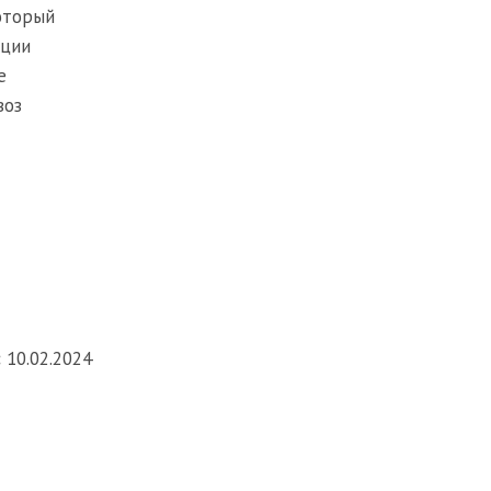
оторый
ации
е
воз
:
10.02.2024