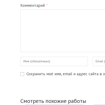
Комментарий
*
Введите
Введите
свое
свой
имя
email-
Сохранить моё имя, email и адрес сайта в
или
адрес,
имя
чтобы
пользователя,
прокомм
чтобы
прокомментировать
Смотреть похожие работы