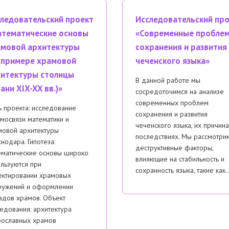
ледовательский проект
Исследовательский пр
тематические основы
«Современные пробле
мовой архитектуры
сохранения и развития
 примере храмовой
чеченского языка»
итектуры столицы
В данной работе мы
ани XIX-XX вв.)»
сосредоточимся на анализе
современных проблем
 проекта: исследование
сохранения и развития
мосвязи математики и
чеченского языка, их причина
мовой архитектуры
последствиях. Мы рассмотри
нодара. Гипотеза:
деструктивные факторы,
ематические основы широко
влияющие на стабильность и
льзуются при
сохранность языка, такие как
ектировании храмовых
ружений и оформлении
адов храмов. Объект
едования: архитектура
вославных храмов