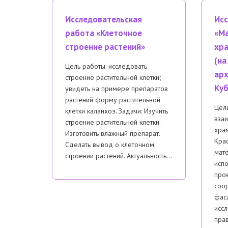
Исследовательская
Исс
работа «Клеточное
«Ма
строение растений»
хра
(на
Цель работы: исследовать
арх
строение растительной клетки;
Куб
увидеть на примере препаратов
растений форму растительной
Цель
клетки каланхоэ. Задачи: Изучить
взаи
строение растительной клетки.
хра
Изготовить влажный препарат.
Крас
Сделать вывод о клеточном
мат
строении растений. Актуальность…
испо
про
соо
фас
иссл
пра