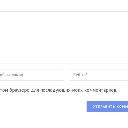
Введите
URL
вашего
 этом браузере для последующих моих комментариев.
веб-
сайта
ентировать
(необязательно)