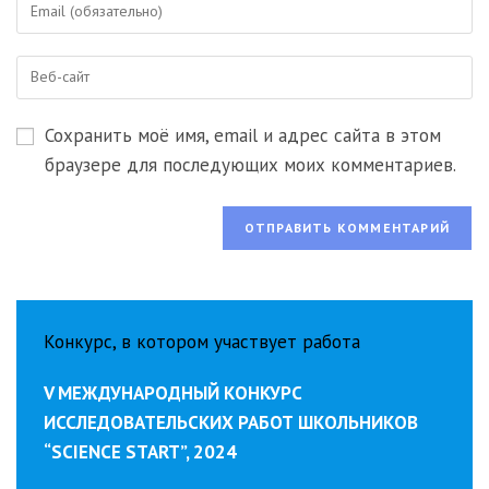
Введите
или
свой
имя
email-
пользователя,
Введите
адрес,
чтобы
URL
чтобы
прокомментировать
вашего
прокомментировать
Сохранить моё имя, email и адрес сайта в этом
веб-
сайта
браузере для последующих моих комментариев.
(необязательно)
Конкурс, в котором участвует работа
V МЕЖДУНАРОДНЫЙ КОНКУРС
ИССЛЕДОВАТЕЛЬСКИХ РАБОТ ШКОЛЬНИКОВ
“SCIENCE START”, 2024