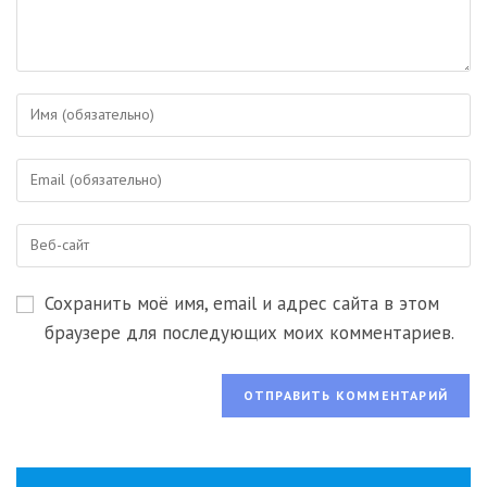
Введите
свое
имя
Введите
или
свой
имя
email-
пользователя,
Введите
адрес,
чтобы
URL
чтобы
прокомментировать
вашего
прокомментировать
Сохранить моё имя, email и адрес сайта в этом
веб-
сайта
браузере для последующих моих комментариев.
(необязательно)