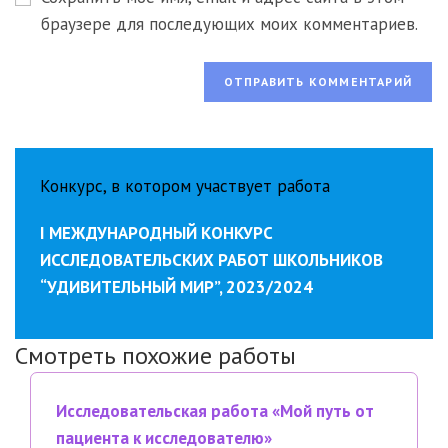
сайта
браузере для последующих моих комментариев.
(необязательно)
Конкурс, в котором участвует работа
I МЕЖДУНАРОДНЫЙ КОНКУРС
ИССЛЕДОВАТЕЛЬСКИХ РАБОТ ШКОЛЬНИКОВ
“УДИВИТЕЛЬНЫЙ МИР”, 2023/2024
Смотреть похожие работы
Исследовательская работа «Мой путь от
пациента к исследователю»