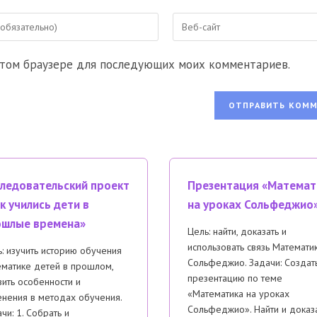
Введите
URL
вашего
 этом браузере для последующих моих комментариев.
веб-
сайта
ентировать
(необязательно)
ледовательский проект
Презентация «Математ
к учились дети в
на уроках Сольфеджио
ошлые времена»
Цель: найти, доказать и
использовать связь Математи
: изучить историю обучения
Сольфеджио. Задачи: Создат
ематике детей в прошлом,
презентацию по теме
ить особенности и
«Математика на уроках
нения в методах обучения.
Сольфеджио». Найти и доказ
чи: 1. Собрать и