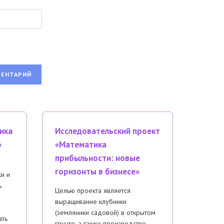
ика
Исследовательский проект
»
«Математика
прибыльности: новые
горизонты в бизнесе»
ки и
ь
Целью проекта является
выращивание клубники
(земляники садовой) в открытом
ать
грунте, а также производство