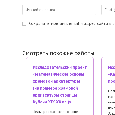
Введите
Введите
свое
свой
имя
email-
Сохранить моё имя, email и адрес сайта в
или
адрес,
имя
чтобы
пользователя,
прокомм
чтобы
прокомментировать
Смотреть похожие работы
Исследовательский проект
Исс
«Математические основы
«Ка
храмовой архитектуры
пр
(на примере храмовой
Цель
архитектуры столицы
мат
Кубани XIX-XX вв.)»
выяв
изме
Цель проекта: исследование
Зада