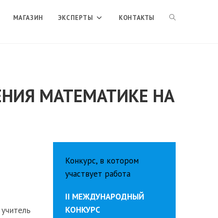
ПЕРЕКЛЮЧИТЬ
МАГАЗИН
ЭКСПЕРТЫ
КОНТАКТЫ
ПОИСК
ЕНИЯ МАТЕМАТИКЕ НА
ПО
ВЕБ-
Конкурс, в котором
САЙТУ
участвует работа
II МЕЖДУНАРОДНЫЙ
КОНКУРС
 учитель