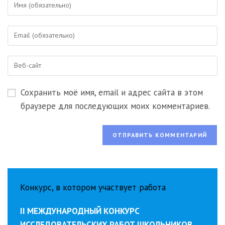
Введите
свое
имя
Введите
или
свой
имя
email-
пользователя,
Введите
адрес,
чтобы
URL
чтобы
прокомментировать
вашего
прокомментировать
Сохранить моё имя, email и адрес сайта в этом
веб-
сайта
браузере для последующих моих комментариев.
(необязательно)
Конкурс, в котором участвует работа
II МЕЖДУНАРОДНЫЙ КОНКУРС
ИССЛЕДОВАТЕЛЬСКИХ РАБОТ ШКОЛЬНИКОВ