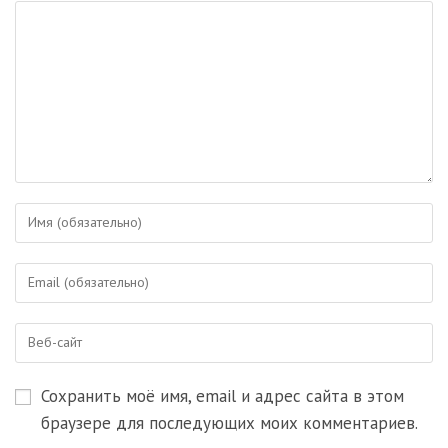
Введите
свое
имя
Введите
или
свой
имя
email-
пользователя,
Введите
адрес,
чтобы
URL
чтобы
прокомментировать
вашего
прокомментировать
Сохранить моё имя, email и адрес сайта в этом
веб-
сайта
браузере для последующих моих комментариев.
(необязательно)