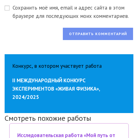
вашего
прокомментировать
Сохранить моё имя, email и адрес сайта в этом
веб-
сайта
браузере для последующих моих комментариев.
(необязательно)
Конкурс, в котором участвует работа
II МЕЖДУНАРОДНЫЙ КОНКУРС
ЭКСПЕРИМЕНТОВ «ЖИВАЯ ФИЗИКА»,
2024/2025
Смотреть похожие работы
Исследовательская работа «Мой путь от