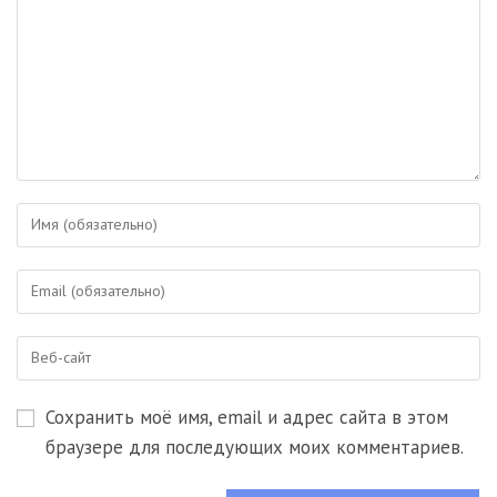
Введите
свое
имя
Введите
или
свой
имя
email-
пользователя,
Введите
адрес,
чтобы
URL
чтобы
прокомментировать
вашего
прокомментировать
Сохранить моё имя, email и адрес сайта в этом
веб-
сайта
браузере для последующих моих комментариев.
(необязательно)