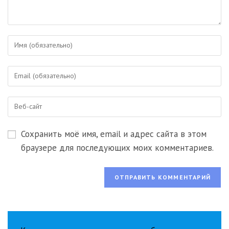
Введите
свое
имя
Введите
или
свой
имя
email-
пользователя,
Введите
адрес,
чтобы
URL
чтобы
прокомментировать
вашего
прокомментировать
Сохранить моё имя, email и адрес сайта в этом
веб-
сайта
браузере для последующих моих комментариев.
(необязательно)