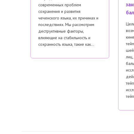
зан
современных проблем
сохранения и развития
бал
чеченского языка, их причинах и
Цель
последствиях. Мы рассмотрим
воз
деструктивные факторы,
кин
влияющие на стабильность и
тейп
сохранность языка, такие как…
шей
лиц,
баль
исс
дейс
тей
исс
тей