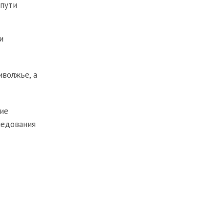
 пути
и
иволжье, а
ние
ледования