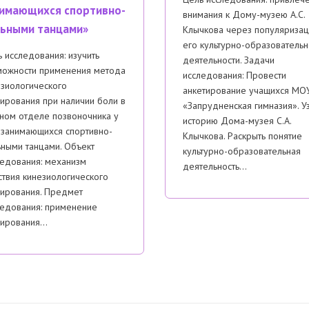
имающихся спортивно-
внимания к Дому-музею А.С.
ьными танцами»
Клычкова через популяриза
его культурно-образователь
 исследования: изучить
деятельности. Задачи
можности применения метода
исследования: Провести
езиологического
анкетирование учащихся МО
ирования при наличии боли в
«Запрудненская гимназия». У
ном отделе позвоночника у
историю Дома-музея С.А.
 занимающихся спортивно-
Клычкова. Раскрыть понятие
ными танцами. Объект
культурно-образовательная
ледования: механизм
деятельность…
твия кинезиологического
пирования. Предмет
ледования: применение
пирования…