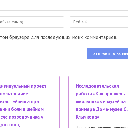
Введите
URL
вашего
 этом браузере для последующих моих комментариев.
веб-
сайта
ентировать
(необязательно)
ивидуальный проект
Исследовательская
пользование
работа «Как привлечь
езиотейпинга при
школьников в музей на
ичии боли в шейном
примере Дома-музея С.
еле позвоночника у
Клычкова»
ростков,
Цель исследования: привлеч