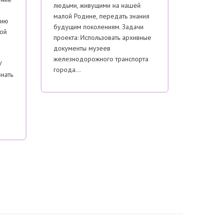
людьми, живущими на нашей
малой Родине, передать знания
цию
будущим поколениям. Задачи
ной
проекта: Использовать архивные
документы музеев
железнодорожного транспорта
У
города…
знать