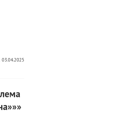
:
03.04.2025
блема
на»»»