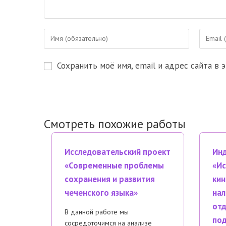
Введите
Введите
свое
свой
имя
email-
Сохранить моё имя, email и адрес сайта в
или
адрес,
имя
чтобы
пользователя,
прокомм
чтобы
прокомментировать
Смотреть похожие работы
Исследовательский проект
Инд
«Современные проблемы
«Ис
сохранения и развития
кин
чеченского языка»
нал
отд
В данной работе мы
под
сосредоточимся на анализе