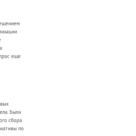
мещением
лизации
е
х
опрос еще
овых
ела. Были
ого сбора
циативы по