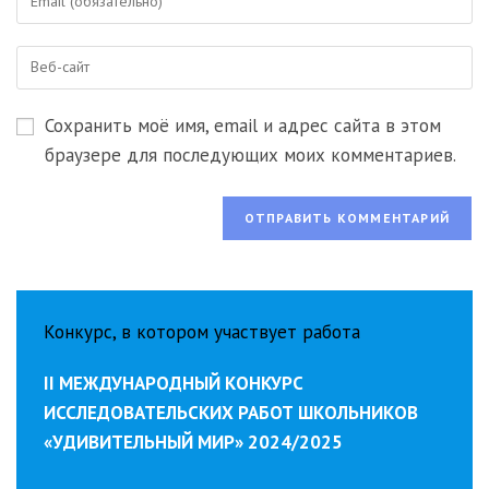
свой
имя
email-
пользователя,
Введите
адрес,
чтобы
URL
чтобы
прокомментировать
вашего
прокомментировать
Сохранить моё имя, email и адрес сайта в этом
веб-
сайта
браузере для последующих моих комментариев.
(необязательно)
Конкурс, в котором участвует работа
II МЕЖДУНАРОДНЫЙ КОНКУРС
ИССЛЕДОВАТЕЛЬСКИХ РАБОТ ШКОЛЬНИКОВ
«УДИВИТЕЛЬНЫЙ МИР» 2024/2025