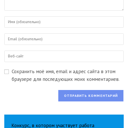
Введите
свое
имя
Введите
или
свой
имя
email-
пользователя,
Введите
адрес,
чтобы
URL
чтобы
прокомментировать
вашего
прокомментировать
Сохранить моё имя, email и адрес сайта в этом
веб-
сайта
браузере для последующих моих комментариев.
(необязательно)
Конкурс, в котором участвует работа