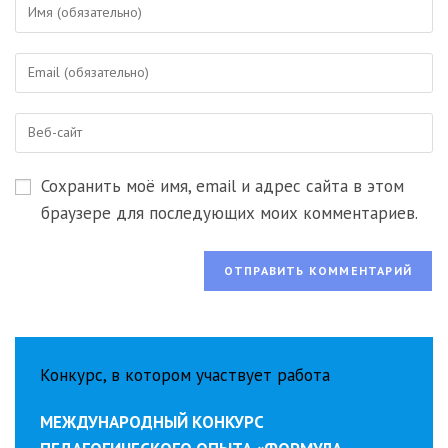
Введите
свое
имя
Введите
или
свой
имя
email-
пользователя,
Введите
адрес,
чтобы
URL
чтобы
прокомментировать
вашего
прокомментировать
Сохранить моё имя, email и адрес сайта в этом
веб-
сайта
браузере для последующих моих комментариев.
(необязательно)
Конкурс, в котором участвует работа
МЕЖДУНАРОДНЫЙ КОНКУРС