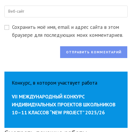
email-
пользователя,
Введите
адрес,
чтобы
URL
чтобы
прокомментировать
вашего
прокомментировать
Сохранить моё имя, email и адрес сайта в этом
веб-
сайта
браузере для последующих моих комментариев.
(необязательно)
Конкурс, в котором участвует работа
VII МЕЖДУНАРОДНЫЙ КОНКУРС
ИНДИВИДУАЛЬНЫХ ПРОЕКТОВ ШКОЛЬНИКОВ
10–11 КЛАССОВ “NEW PROJECT” 2025/26