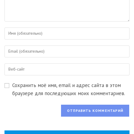
Введите
свое
имя
Введите
или
свой
имя
email-
пользователя,
Введите
адрес,
чтобы
URL
чтобы
прокомментировать
вашего
прокомментировать
Сохранить моё имя, email и адрес сайта в этом
веб-
сайта
браузере для последующих моих комментариев.
(необязательно)