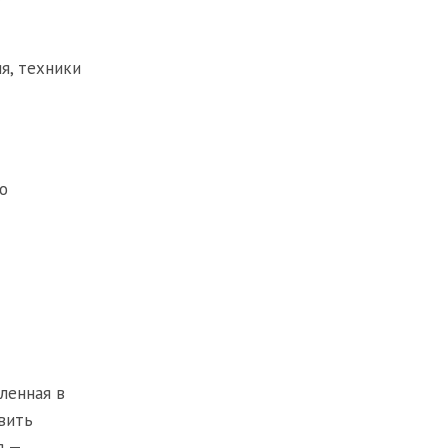
я, техники
о
ленная в
вить
я —