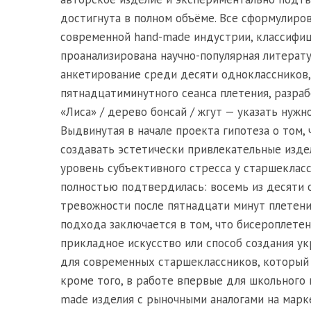
достигнута в полном объёме. Все сформулиров
современной hand-made индустрии, классифиц
проанализирована научно-популярная литерат
анкетирование среди десяти одноклассников,
пятнадцатиминутного сеанса плетения, разраб
«Лиса» / дерево бонсай / жгут — указать нужн
Выдвинутая в начале проекта гипотеза о том,
создавать эстетически привлекательные издел
уровень субъективного стресса у старшеклас
полностью подтвердилась: восемь из десяти
тревожности после пятнадцати минут плетения
подхода заключается в том, что бисероплете
прикладное искусство или способ создания у
для современных старшеклассников, который
кроме того, в работе впервые для школьного
made изделия с рыночными аналогами на марк