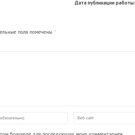
Дата публикации работы
тельные поля помечены
*
Введите
URL
вашего
 этом браузере для последующих моих комментариев.
веб-