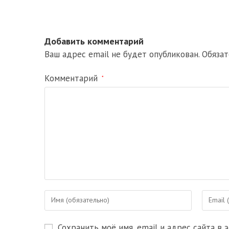
Добавить комментарий
Ваш адрес email не будет опубликован.
Обяза
Комментарий
*
Введите
Введите
свое
свой
имя
email-
Сохранить моё имя, email и адрес сайта в
или
адрес,