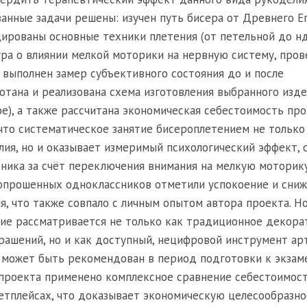
анные задачи решены: изучен путь бисера от Древнего Е
ированы основные техники плетения (от петельной до нд
ура о влиянии мелкой моторики на нервную систему, про
 выполнен замер субъективного состояния до и после
отана и реализована схема изготовления выбранного изд
ое), а также рассчитана экономическая себестоимость про
 что систематическое занятие бисероплетением не только
ия, но и оказывает измеримый психологический эффект, 
сника за счёт переключения внимания на мелкую моторику
 опрошенных одноклассников отметили успокоение и сни
, что также совпало с личным опытом автора проекта. Н
ние рассматривается не только как традиционное декора
крашений, но и как доступный, нецифровой инструмент ар
 может быть рекомендован в период подготовки к экзам
 проекта применено комплексное сравнение себестоимост
етплейсах, что доказывает экономическую целесообразно