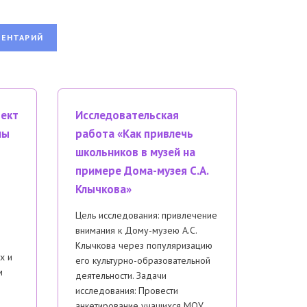
оект
Исследовательская
мы
работа «Как привлечь
школьников в музей на
примере Дома-музея С.А.
Клычкова»
Цель исследования: привлечение
внимания к Дому-музею А.С.
Клычкова через популяризацию
х и
его культурно-образовательной
м
деятельности. Задачи
исследования: Провести
анкетирование учащихся МОУ