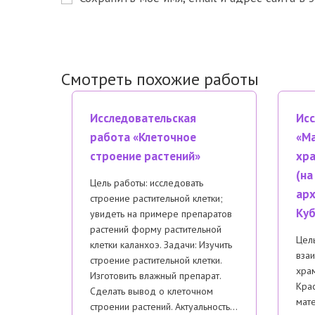
имя
чтобы
пользователя,
прокомм
чтобы
прокомментировать
Смотреть похожие работы
Исследовательская
Исс
работа «Клеточное
«Ма
строение растений»
хра
(на
Цель работы: исследовать
арх
строение растительной клетки;
Куб
увидеть на примере препаратов
растений форму растительной
Цель
клетки каланхоэ. Задачи: Изучить
взаи
строение растительной клетки.
хра
Изготовить влажный препарат.
Крас
Сделать вывод о клеточном
мат
строении растений. Актуальность…