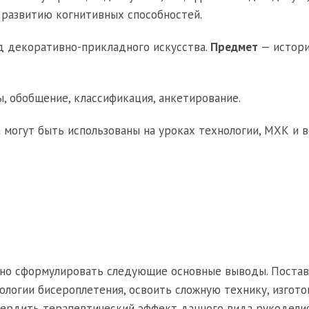
 развитию когнитивных способностей.
д декоративно-прикладного искусства.
Предмет
— истори
ы, обобщение, классификация, анкетирование.
 могут быть использованы на уроках технологии, МХК и в
но сформулировать следующие основные выводы. Постав
ологии бисероплетения, освоить сложную технику, изгото
вердить терапевтический эффект данного вида рукодели