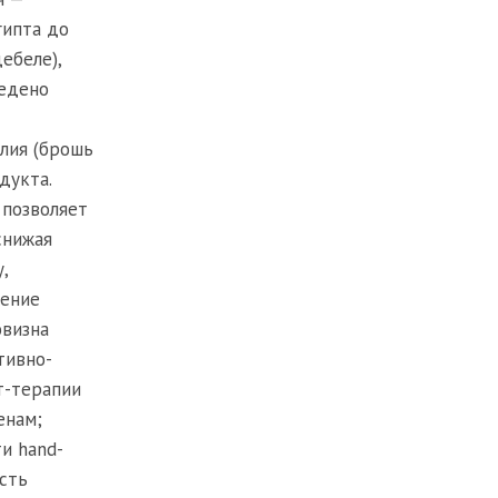
гипта до
ебеле),
ведено
елия (брошь
дукта.
 позволяет
снижая
,
жение
овизна
тивно-
т-терапии
енам;
и hand-
сть