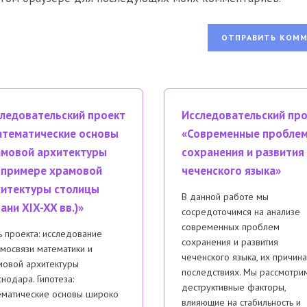
сайта
ентировать
(необязательно)
ледовательский проект
Исследовательский пр
тематические основы
«Современные пробле
мовой архитектуры
сохранения и развития
 примере храмовой
чеченского языка»
итектуры столицы
В данной работе мы
ани XIX-XX вв.)»
сосредоточимся на анализе
современных проблем
 проекта: исследование
сохранения и развития
мосвязи математики и
чеченского языка, их причина
мовой архитектуры
последствиях. Мы рассмотри
нодара. Гипотеза:
деструктивные факторы,
ематические основы широко
влияющие на стабильность и