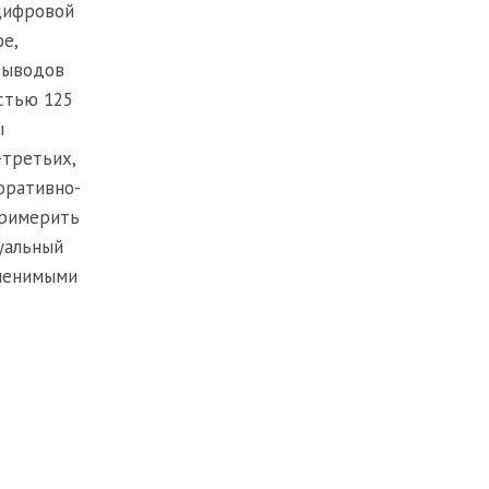
 цифровой
е,
выводов
стью 125
ы
-третьих,
оративно-
примерить
уальный
именимыми