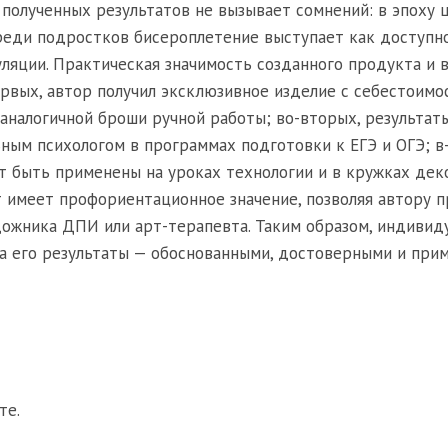
 полученных результатов не вызывает сомнений: в эпоху
реди подростков бисероплетение выступает как доступно
яции. Практическая значимость созданного продукта и 
ервых, автор получил эксклюзивное изделие с себестоимо
 аналогичной броши ручной работы; во-вторых, результат
ным психологом в программах подготовки к ЕГЭ и ОГЭ; в
т быть применены на уроках технологии и в кружках дек
т имеет профориентационное значение, позволяя автору 
удожника ДПИ или арт-терапевта. Таким образом, индивид
 а его результаты — обоснованными, достоверными и пр
те.