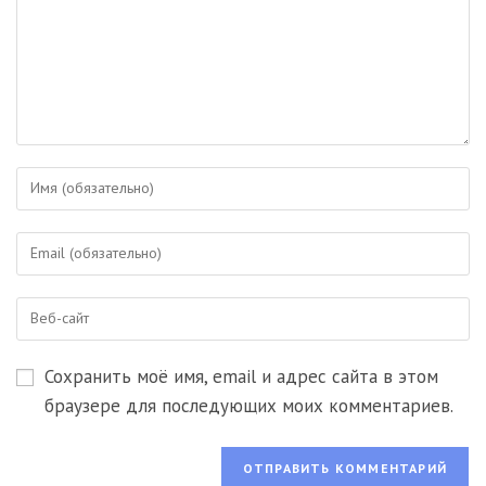
Введите
свое
имя
Введите
или
свой
имя
email-
пользователя,
Введите
адрес,
чтобы
URL
чтобы
прокомментировать
вашего
прокомментировать
Сохранить моё имя, email и адрес сайта в этом
веб-
сайта
браузере для последующих моих комментариев.
(необязательно)