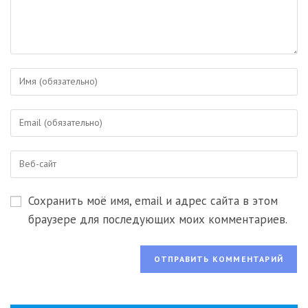
Введите
свое
имя
Введите
или
свой
имя
email-
пользователя,
Введите
адрес,
чтобы
URL
чтобы
прокомментировать
вашего
прокомментировать
Сохранить моё имя, email и адрес сайта в этом
веб-
сайта
браузере для последующих моих комментариев.
(необязательно)